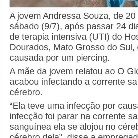
A jovem Andressa Souza, de 20 
sábado (9/7), após passar 24 di
de terapia intensiva (UTI) do Ho
Dourados, Mato Grosso do Sul, 
causada por um piercing.
A mãe da jovem relatou ao O Gl
acabou infectando a corrente sa
cérebro.
“Ela teve uma infecção por caus
infecção foi parar na corrente s
sanguínea ela se alojou no cére
cérebro dela”, disse a emprega