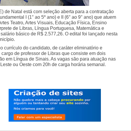
) de Natal está com seleção aberta para a contratação
undamental I (1° ao 5º ano) e II (6° ao 9° ano) que atuem
rtes Teatro, Artes Visuais, Educação Física, Ensino
térprete de Libras, Língua Portuguesa, Matemática e
alário básico de R$ 2.577,26. O edital foi lançado nesta
nicípio.
 currículo do candidato, de caráter eliminatório e
 o cargo de professor de Libras que consiste em dois
ação em Língua de Sinais. As vagas são para atuação nas
, Leste ou Oeste com 20h de carga horária semanal.