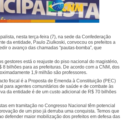
alista, nesta terça-feira (7), na sede da Confederação
te da entidade, Paulo Ziulkoski, convocou os prefeitos a
 impedir o avanço das chamadas “pautas-bomba”, que
 gestores está o reajuste do piso nacional do magistério,
8 bilhões para as prefeituras. De acordo com a CNM, dos
proximadamente 1,9 milhão são professores.
cto fiscal é a Proposta de Emenda à Constituição (PEC)
ial para agentes comunitários de saúde e de combate às
va da entidade é de um custo adicional de R$ 70 bilhões
stas em tramitação no Congresso Nacional têm potencial
aprovação de um piso já derruba uma conquista. Temos que
e, ao defender maior mobilização dos prefeitos em defesa das