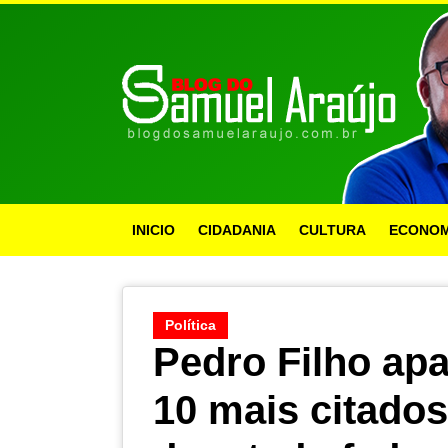
INICIO
CIDADANIA
CULTURA
ECONOM
Política
Pedro Filho apa
10 mais citado