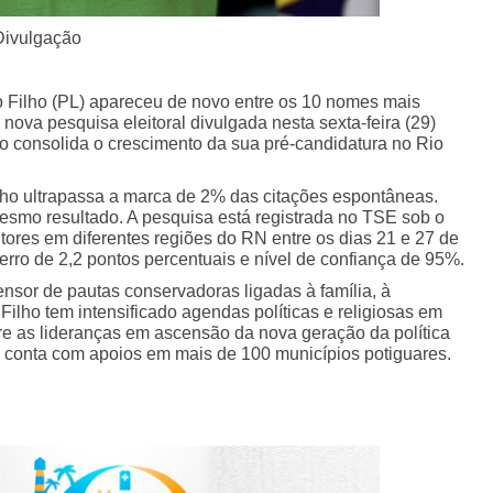
ação
o Filho (PL) apareceu de novo entre os 10 nomes mais
ova pesquisa eleitoral divulgada nesta sexta-feira (29)
ado consolida o crescimento da sua pré-candidatura no Rio
ho ultrapassa a marca de 2% das citações espontâneas.
esmo resultado. A pesquisa está registrada no TSE sob o
ores em diferentes regiões do RN entre os dias 21 e 27 de
rro de 2,2 pontos percentuais e nível de confiança de 95%.
ensor de pautas conservadoras ligadas à família, à
ilho tem intensificado agendas políticas e religiosas em
re as lideranças em ascensão da nova geração da política
já conta com apoios em mais de 100 municípios potiguares.